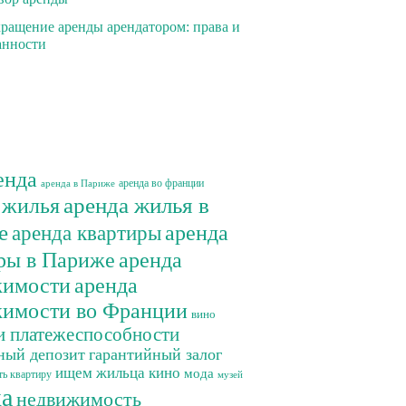
ращение аренды арендатором: права и
анности
енда
аренда во франции
аренда в Париже
 жилья
аренда жилья в
е
аренда
аренда квартиры
ры в Париже
аренда
жимости
аренда
имости во Франции
вино
и платежеспособности
ный депозит
гарантийный залог
ищем жильца
кино
мода
ть квартиру
музей
а
недвижимость