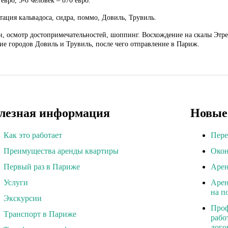
евро, 5-8 человек – 870 евро.
тация кальвадоса, сидра, поммо, Довиль, Трувиль.
н, осмотр достопримечательностей, шоппинг.
Восхождение на скалы Этре
е городов Довиль и Трувиль, после чего отправление в Париж.
лезная информация
Новые
Как это работает
Пере
Преимущества аренды квартиры
Окон
Первый раз в Париже
Арен
Услуги
Арен
на п
Экскурсии
Проф
Tранспорт в Париже
рабо
дого